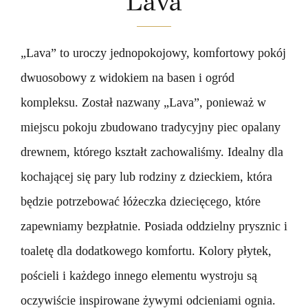
Lava
Skontaktuj się z nami
„Lava” to uroczy jednopokojowy, komfortowy pokój
OFERTA
dwuosobowy z widokiem na basen i ogród
ZAREZERWUJ TERAZ
kompleksu. Został nazwany „Lava”, ponieważ w
miejscu pokoju zbudowano tradycyjny piec opalany
drewnem, którego kształt zachowaliśmy. Idealny dla
kochającej się pary lub rodziny z dzieckiem, która
będzie potrzebować łóżeczka dziecięcego, które
zapewniamy bezpłatnie. Posiada oddzielny prysznic i
toaletę dla dodatkowego komfortu. Kolory płytek,
pościeli i każdego innego elementu wystroju są
oczywiście inspirowane żywymi odcieniami ognia.