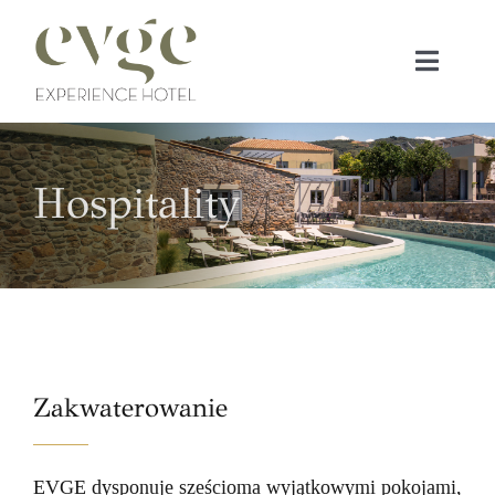
Skip
to
Toggle
content
Naviga
Home
Hospitality
EVGE
GOŚCINNOŚĆ
POKOJE
Zakwaterowanie
Blog
EVGE dysponuje sześcioma wyjątkowymi pokojami,