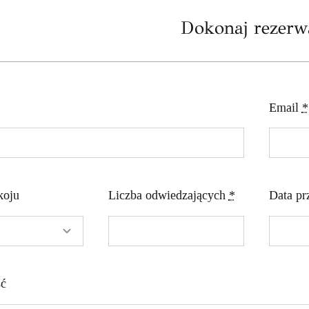
Dokonaj rezerwa
Email
*
koju
Liczba odwiedzających
*
Data pr
ć