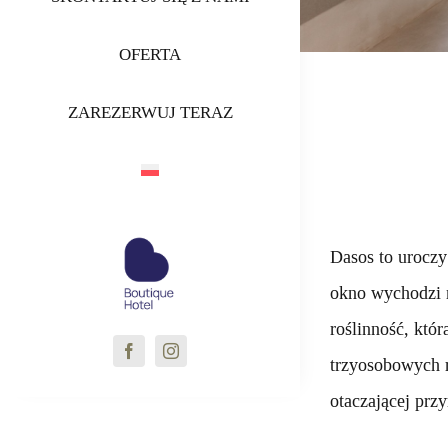
OFERTA
ZAREZERWUJ TERAZ
Dasos to urocz
okno wychodzi n
roślinność, któr
trzyosobowych r
otaczającej przy