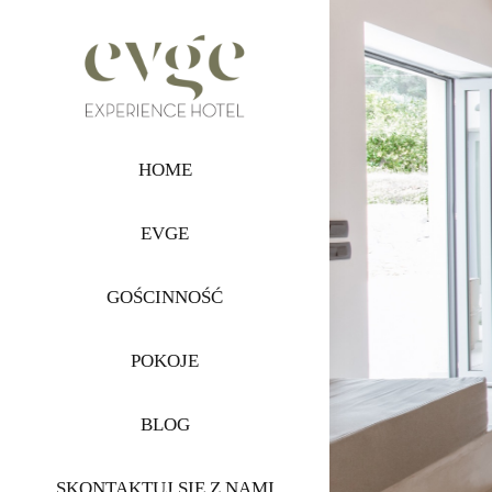
Skip
to
content
HOME
EVGE
GOŚCINNOŚĆ
POKOJE
BLOG
SKONTAKTUJ SIĘ Z NAMI