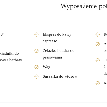
Wyposażenie po
43″
Ekspres do kawy
R
espresso
A
Żelazko i deska do
o
składniki do
prasowania
awy i herbaty
O
Wagi
ż
d
Suszarka do włosów
K