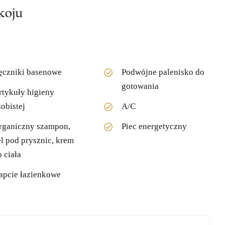
koju
ęczniki basenowe
Podwójne palenisko do
gotowania
rtykuły higieny
sobistej
A/C
rganiczny szampon,
Piec energetyczny
el pod prysznic, krem
o ciała
apcie łazienkowe