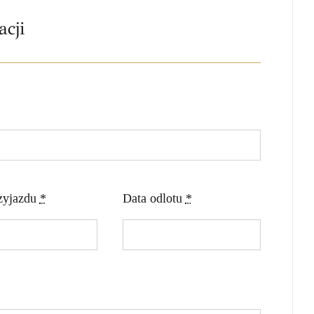
cji
zyjazdu
*
Data odlotu
*